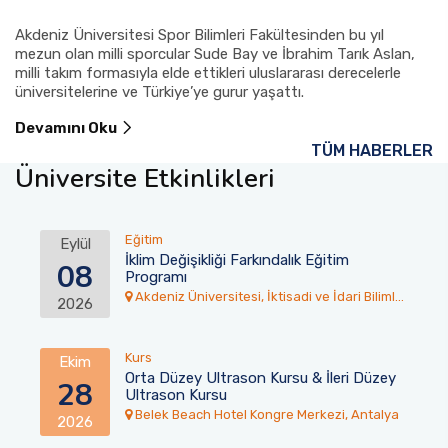
Akdeniz Üniversitesi Spor Bilimleri Fakültesinden bu yıl
mezun olan milli sporcular Sude Bay ve İbrahim Tarık Aslan,
milli takım formasıyla elde ettikleri uluslararası derecelerle
üniversitelerine ve Türkiye’ye gurur yaşattı.
Devamını Oku
TÜM HABERLER
Üniversite Etkinlikleri
Eğitim
Eylül
İklim Değişikliği Farkındalık Eğitim
08
Programı
Akdeniz Üniversitesi, İktisadi ve İdari Bilimler
2026
Fakültesi Toplantı Salonu
Kurs
Ekim
Orta Düzey Ultrason Kursu & İleri Düzey
28
Ultrason Kursu
Belek Beach Hotel Kongre Merkezi, Antalya
2026